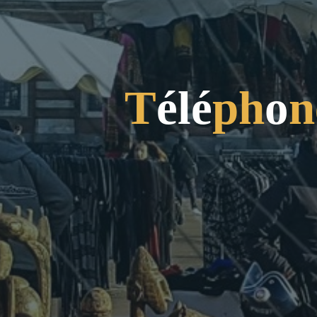
T
é
l
é
p
h
o
n