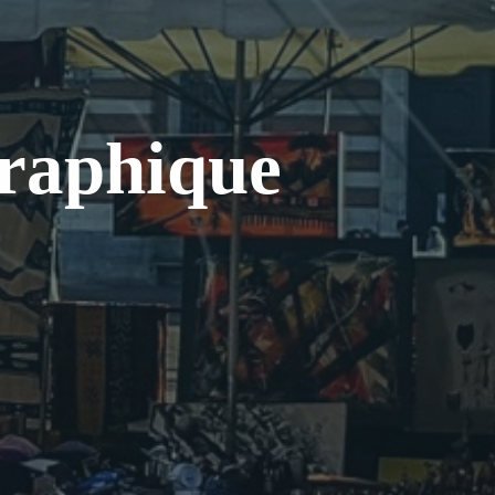
r
a
p
h
i
q
u
e