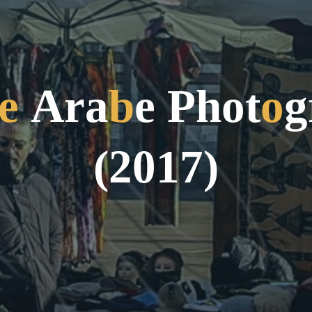
e
A
r
a
b
e
P
h
o
t
o
g
(
2
0
1
7
)