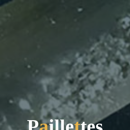
P
a
i
l
l
e
t
t
e
s